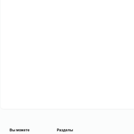
Вы можете
Разделы