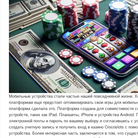
Мобильные устройства стали частью нашей повседневной жизни. Х
платформам еще предстоит оптимизировать свои игры для мобильн
платформа сделала это. Платформа создана для совместимости с
устройств, таких как iPad. Планшеты, iPhone и устройства Android.
электронной почты и пароль по вашему выбору и согласившись с у
создать учетную запись и получить вход в казино Crocoslots с по
устройства. Более интересная часть заключается в том, что суще