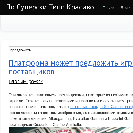
По Суперски Типо Красиво
Топики
Блоги
Платформа может предложить игр
поставщиков
Блог им. po-stk
Они являются надежными поставщиками, некоторые из них имеют 
отрасли. Сочетая опыт с недавними инновациями и сочетанием гро
известных имен, вам предлагают
выполнить вход в Sol Casino на 
первоклассным качеством изображения, захватывающими темами и
сюжетными линиями. Microgaming, Evolution Gaming и Blueprint Gam
поставщиков Crocoslots Casino Australia.