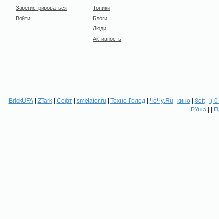
Зарегистрироваться
Топики
Войти
Блоги
Люди
Активность
BrickUFA
|
ZTark
|
Софт
|
smetafor.ru
|
Техно-Голод
|
ЧеЧу.Ru
|
кино
|
Soft
|
:( 0
РУша
| |
П