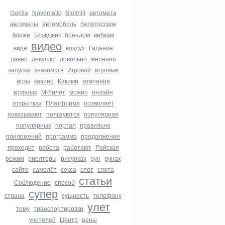
Gorilla
Novomatic
Slotmill
автомата
автоматы
автомобиль
белорусские
ближе
Блэкджек
брендом
вебкам
видео
виде
воздух
Гадание
давно
девушки
довольно
желании
запуска
знакомств
Игровой
игровые
игры
казино
Какими
компания
крупных
М-билет
можно
онлайн
открытках
Платформа
позволяет
показывают
пользуются
популярная
популярных
портал
правильно
приложений
программа
продолжение
проходит
работа
работают
Райская
режим
риелторы
рисунках
рун
рунах
сайте
самолёт
секса
слот
слота
статьи
Соблюдение
способ
супер
страна
сущность
телефону
улет
тему
транспортировки
учителей
Центр
цены