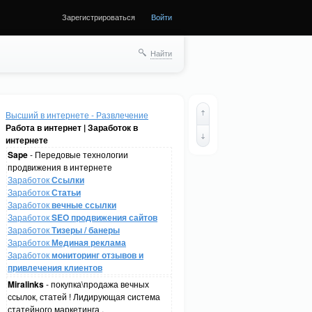
Зарегистрироваться
Войти
Найти
Высший в интернете - Развлечение
Работа в интернет | Заработок в
интернете
Sape
- Передовые технологии
продвижения в интернете
Заработок
Ссылки
Заработок
Статьи
Заработок
вечные ссылки
Заработок
SEO продвижения сайтов
Заработок
Тизеры / банеры
Заработок
Мединая реклама
Заработок
мониторинг отзывов и
привлечения клиентов
Miralinks
- покупка\продажа вечных
ссылок, статей ! Лидирующая система
статейного маркетинга .