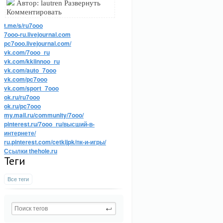
Автор: lautren Развернуть
Комментировать
t.me/s/ru7ooo
7ooo-ru.livejournal.com
pc7ooo.livejournal.com/
vk.com/7ooo_ru
vk.com/kkiinnoo_ru
vk.com/auto_7ooo
vk.com/pc7ooo
vk.com/sport_7ooo
ok.ru/ru7ooo
ok.ru/pc7ooo
my.mail.ru/community/7ooo/
pinterest.ru/7ooo_ru/высший-в-
интернете/
ru.pinterest.com/cetkijpk/пк-и-игры/
Ссылки thehole.ru
Теги
Все теги