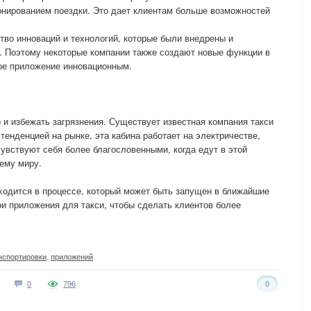
онированием поездки. Это дает клиентам больше возможностей
во инноваций и технологий, которые были внедрены и
. Поэтому некоторые компании также создают новые функции в
вое приложение инновационным.
и избежать загрязнения. Существует известная компания такси
 тенденцией на рынке, эта кабина работает на электричестве,
чувствуют себя более благословенными, когда едут в этой
оему миру.
ходится в процессе, который может быть запущен в ближайшие
ои приложения для такси, чтобы сделать клиентов более
нспортировки
,
приложений
0
796
0