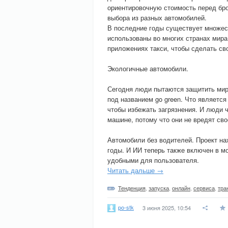
ориентировочную стоимость перед бр
выбора из разных автомобилей.
В последние годы существует множест
использованы во многих странах мира
приложениях такси, чтобы сделать с
Экологичные автомобили.
Сегодня люди пытаются защитить мир 
под названием go green. Что является
чтобы избежать загрязнения. И люди 
машине, потому что они не вредят св
Автомобили без водителей. Проект на
годы. И ИИ теперь также включен в м
удобными для пользователя.
Читать дальше →
Тенденция
,
запуска
,
онлайн
,
сервиса
,
тра
po-stk
3 июня 2025, 10:54