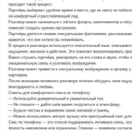
проходит такой процесс:
Партнёры выбирают удобное время и место, где их никто не побесп
на комфортный и расслабляющий лад.
Разговор может начинаться с лёгкого флирта, комплиментов и обс
помогает создать нужное настроение.
Партнёры делятся своими сексуальными фантазиями, рассказывают 
нравится, что они хотели бы попробовать.
В процессе разговора используется описательный язык: описывают
ощущения, желания и действия. Это помогает визуализировать пр
Важно слушать партнёра, реагировать на его слова и звуки, чтобы
эмоциональную связь и усиливать возбуждение.
Разговор может привести к сексуальному возбуждению и оргазму у
партнёров.
После окончания интимного разговора полезно обсудить свои ощущ
благодарность и любовь.
Советы для комфортного секса по телефону:
— Используйте доверительный и уважительный тон.
— Не спешите — дайте себе время погрузиться в атмосферу.
— Будьте честны в выражении своих желаний и границ.
— Можно использовать мягкую музыку или приглушённый свет для 
Секс по телефону — это способ поддерживать интимную связь, осо
близость невозможна или ограничена. Главное — взаимное согласи