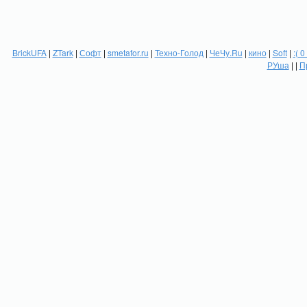
BrickUFA
|
ZTark
|
Софт
|
smetafor.ru
|
Техно-Голод
|
ЧеЧу.Ru
|
кино
|
Soft
|
:( 0
РУша
| |
П