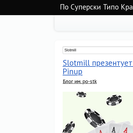
По Суперски Типо Кр
Slotmill презентуе
Pinup
Блог им. po-stk