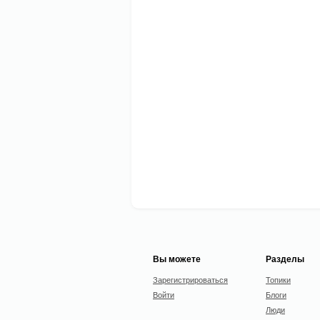
Вы можете
Разделы
Зарегистрироваться
Топики
Войти
Блоги
Люди