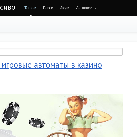
асиво
Топики
Блоги
Люди
Активность
т игровые автоматы в казино