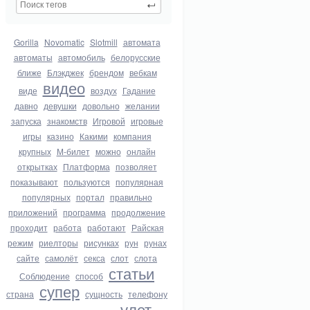
Gorilla
Novomatic
Slotmill
автомата
автоматы
автомобиль
белорусские
ближе
Блэкджек
брендом
вебкам
видео
виде
воздух
Гадание
давно
девушки
довольно
желании
запуска
знакомств
Игровой
игровые
игры
казино
Какими
компания
крупных
М-билет
можно
онлайн
открытках
Платформа
позволяет
показывают
пользуются
популярная
популярных
портал
правильно
приложений
программа
продолжение
проходит
работа
работают
Райская
режим
риелторы
рисунках
рун
рунах
сайте
самолёт
секса
слот
слота
статьи
Соблюдение
способ
супер
страна
сущность
телефону
улет