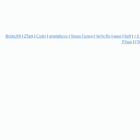
BrickUFA
|
ZTark
|
Софт
|
smetafor.ru
|
Техно-Голод
|
ЧеЧу.Ru
|
кино
|
Soft
|
:( 0
РУша
| |
П