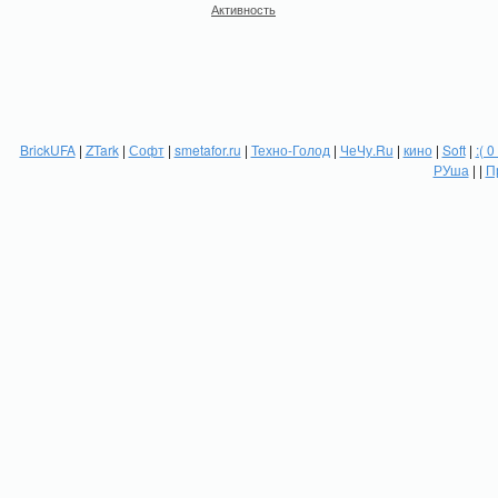
Активность
BrickUFA
|
ZTark
|
Софт
|
smetafor.ru
|
Техно-Голод
|
ЧеЧу.Ru
|
кино
|
Soft
|
:( 0
РУша
| |
П