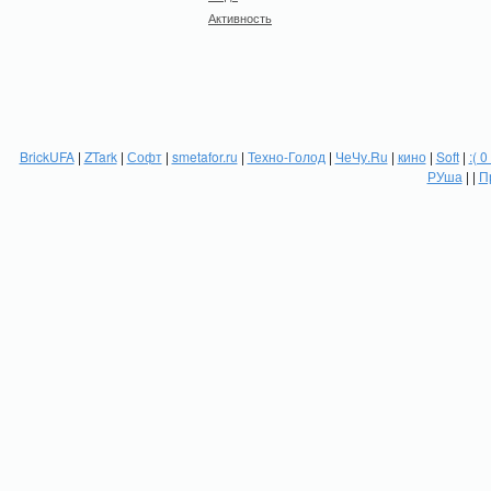
Активность
BrickUFA
|
ZTark
|
Софт
|
smetafor.ru
|
Техно-Голод
|
ЧеЧу.Ru
|
кино
|
Soft
|
:( 0
РУша
| |
П