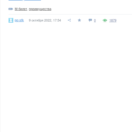
М-билет
,
преимущества
po-stk
9 октября 2022, 17:54
0
1879