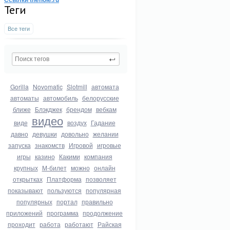
Теги
Все теги
Gorilla
Novomatic
Slotmill
автомата
автоматы
автомобиль
белорусские
ближе
Блэкджек
брендом
вебкам
видео
виде
воздух
Гадание
давно
девушки
довольно
желании
запуска
знакомств
Игровой
игровые
игры
казино
Какими
компания
крупных
М-билет
можно
онлайн
открытках
Платформа
позволяет
показывают
пользуются
популярная
популярных
портал
правильно
приложений
программа
продолжение
проходит
работа
работают
Райская