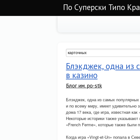
По Суперски Типо Кр
Блэкджек, одна из 
в казино
Блог им. po-stk
Блэкджек, одна из самых популярных 
и по всему миру, имеет удивительно 
дома 17 века, где игра, известная как
Некоторые историки также указывают н
«French Ferme», которые также были 
Когда игра «Vingt-et-Un» попала в Се