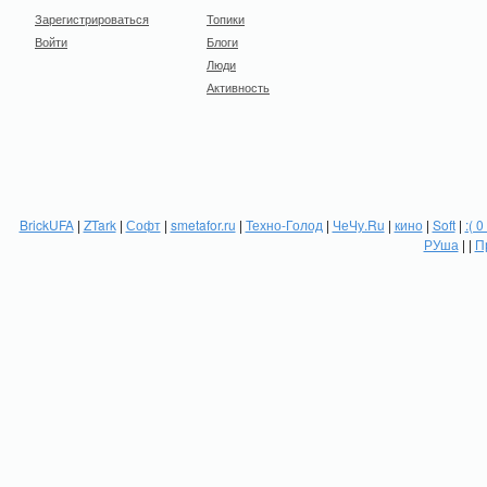
Зарегистрироваться
Топики
Войти
Блоги
Люди
Активность
BrickUFA
|
ZTark
|
Софт
|
smetafor.ru
|
Техно-Голод
|
ЧеЧу.Ru
|
кино
|
Soft
|
:( 0
РУша
| |
П