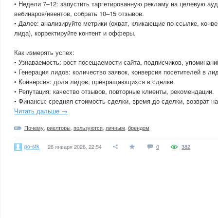
• Недели 7–12: запустить таргетированную рекламу на целевую ау
вебинаров/ивентов, собрать 10–15 отзывов.
• Далее: анализируйте метрики (охват, кликающие по ссылке, конв
лида), корректируйте контент и офферы.
Как измерять успех:
• Узнаваемость: рост посещаемости сайта, подписчиков, упоминани
• Генерация лидов: количество заявок, конверсия посетителей в ли
• Конверсия: доля лидов, превращающихся в сделки.
• Репутация: качество отзывов, повторные клиенты, рекомендации.
• Финансы: средняя стоимость сделки, время до сделки, возврат на
Читать дальше →
Почему
,
риелторы
,
пользуются
,
личным
,
брендом
po-stk
26 января 2026, 22:54
0
382