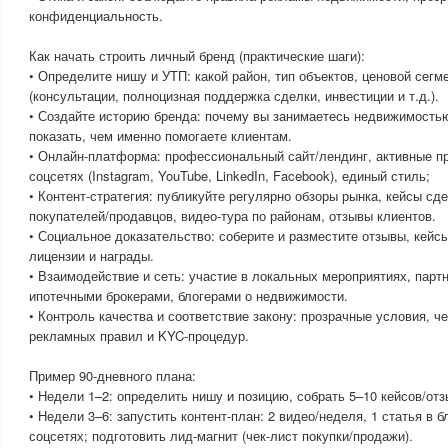
конфиденциальность.
Как начать строить личный бренд (практические шаги):
• Определите нишу и УТП: какой район, тип объектов, ценовой сегм
(консультации, полноцизная поддержка сделки, инвестиции и т.д.).
• Создайте историю бренда: почему вы занимаетесь недвижимостью
показать, чем именно помогаете клиентам.
• Онлайн-платформа: профессиональный сайт/лендинг, активные п
соцсетях (Instagram, YouTube, LinkedIn, Facebook), единый стиль;
• Контент-стратегия: публикуйте регулярно обзоры рынка, кейсы сд
покупателей/продавцов, видео-тура по районам, отзывы клиентов.
• Социальное доказательство: соберите и разместите отзывы, кейс
лицензии и награды.
• Взаимодействие и сеть: участие в локальных мероприятиях, парт
ипотечными брокерами, блогерами о недвижимости.
• Контроль качества и соответствие закону: прозрачные условия, 
рекламных правил и KYC-процедур.
Пример 90-дневного плана:
• Недели 1–2: определить нишу и позицию, собрать 5–10 кейсов/от
• Недели 3–6: запустить контент-план: 2 видео/неделя, 1 статья в б
соцсетях; подготовить лид-магнит (чек-лист покупки/продажи).