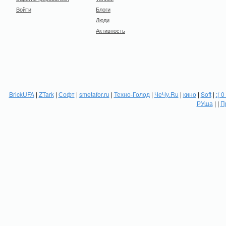
Войти
Блоги
Люди
Активность
BrickUFA
|
ZTark
|
Софт
|
smetafor.ru
|
Техно-Голод
|
ЧеЧу.Ru
|
кино
|
Soft
|
:( 0
РУша
| |
П