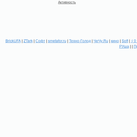
Активность
BrickUFA
|
ZTark
|
Софт
|
smetafor.ru
|
Техно-Голод
|
ЧеЧу.Ru
|
кино
|
Soft
|
:( 0
РУша
| |
П