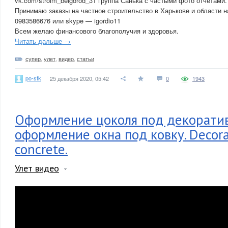
vk.com/stroim_belgorod_31 группа Санька с частыми фото отчетами.
Принимаю заказы на частное строительство в Харькове и области на
0983586676 или skype — igordio11
Всем желаю финансового благополучия и здоровья.
Читать дальше →
супер
,
улет
,
видео
,
статьи
po-stk
25 декабря 2020, 05:42
0
1943
Оформление цоколя под декорати
оформление окна под ковку. Decorat
concrete.
Улет видео