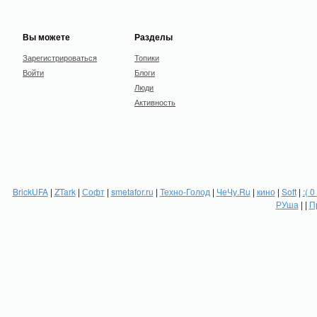
Вы можете
Разделы
Зарегистрироваться
Топики
Войти
Блоги
Люди
Активность
BrickUFA
|
ZTark
|
Софт
|
smetafor.ru
|
Техно-Голод
|
ЧеЧу.Ru
|
кино
|
Soft
|
:( 0
РУша
| |
П