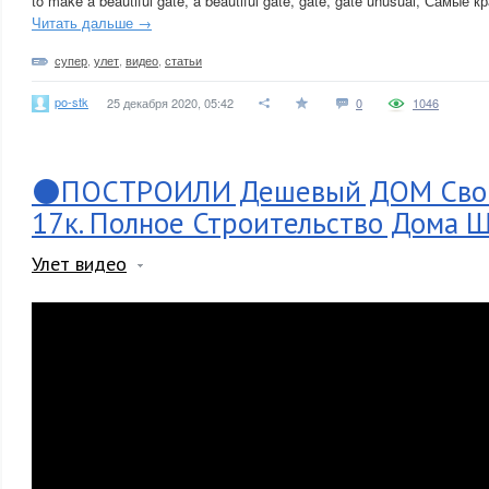
to make a beautiful gate, a beautiful gate, gate, gate unusual, Самые 
Читать дальше →
супер
,
улет
,
видео
,
статьи
po-stk
25 декабря 2020, 05:42
0
1046
⚫ПОСТРОИЛИ Дешевый ДОМ Свои
17к. Полное Строительство Дома Ш
Улет видео