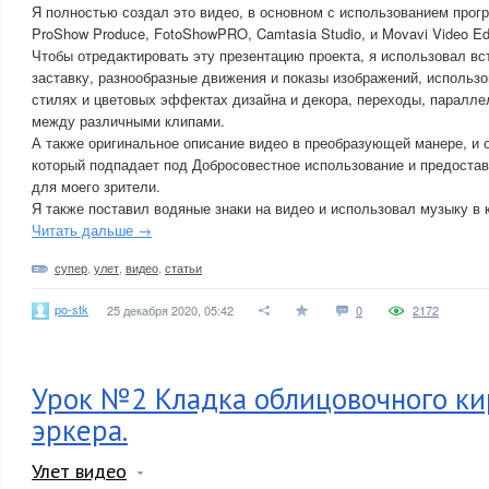
Я полностью создал это видео, в основном с использованием прог
ProShow Produce, FotoShowPRO, Camtasia Studio, и Movavi Video Edi
Чтобы отредактировать эту презентацию проекта, я использовал в
заставку, разнообразные движения и показы изображений, использ
стилях и цветовых эффектах дизайна и декора, переходы, паралле
между различными клипами.
А также оригинальное описание видео в преобразующей манере, и 
который подпадает под Добросовестное использование и предоста
для моего зрители.
Я также поставил водяные знаки на видео и использовал музыку в 
Читать дальше →
супер
,
улет
,
видео
,
статьи
po-stk
25 декабря 2020, 05:42
0
2172
Урок №2 Кладка облицовочного ки
эркера.
Улет видео