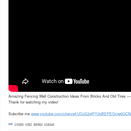
Amazing Fencing Wall Construction Ideas From Bricks And Old Tires — 
Thank for watching my video!
Subcribe me
www.youtube.com/channel/UCoS2qfFY2gBEPEOcjw6GC
супер
,
улет
,
видео
,
статьи