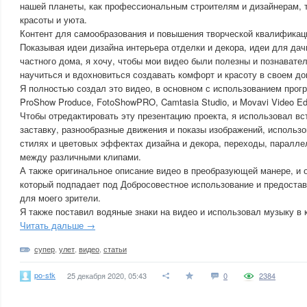
нашей планеты, как профессиональным строителям и дизайнерам, 
красоты и уюта.
Контент для самообразования и повышения творческой квалификац
Показывая идеи дизайна интерьера отделки и декора, идеи для дач
частного дома, я хочу, чтобы мои видео были полезны и познавател
научиться и вдохновиться создавать комфорт и красоту в своем до
Я полностью создал это видео, в основном с использованием прог
ProShow Produce, FotoShowPRO, Camtasia Studio, и Movavi Video Edi
Чтобы отредактировать эту презентацию проекта, я использовал в
заставку, разнообразные движения и показы изображений, использ
стилях и цветовых эффектах дизайна и декора, переходы, паралле
между различными клипами.
А также оригинальное описание видео в преобразующей манере, и 
который подпадает под Добросовестное использование и предоста
для моего зрители.
Я также поставил водяные знаки на видео и использовал музыку в 
Читать дальше →
супер
,
улет
,
видео
,
статьи
po-stk
25 декабря 2020, 05:43
0
2384