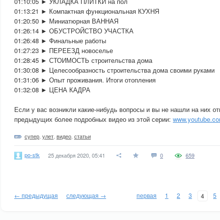
01:10:05 ► УКЛАДКА ПЛИТКИ на пол
01:13:21 ► Компактная функциональная КУХНЯ
01:20:50 ► Миниатюрная ВАННАЯ
01:26:14 ► ОБУСТРОЙСТВО УЧАСТКА
01:26:48 ► Финальные работы
01:27:23 ► ПЕРЕЕЗД новоселье
01:28:45 ► СТОИМОСТЬ строительства дома
01:30:08 ► Целесообразность строительства дома своими руками
01:31:06 ► Опыт проживания. Итоги отопления
01:32:08 ► ЦЕНА КАДРА
Если у вас возникли какие-нибудь вопросы и вы не нашли на них от
предыдущих более подробных видео из этой серии:
www.youtube.c
супер
,
улет
,
видео
,
статьи
po-stk
25 декабря 2020, 05:41
0
659
← предыдущая
следующая →
первая
1
2
3
5
4