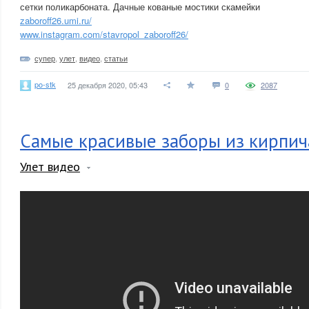
сетки поликарбоната. Дачные кованые мостики скамейки
zaboroff26.umi.ru/
www.instagram.com/stavropol_zaboroff26/
супер
,
улет
,
видео
,
статьи
po-stk
25 декабря 2020, 05:43
0
2087
Самые красивые заборы из кирпич
Улет видео