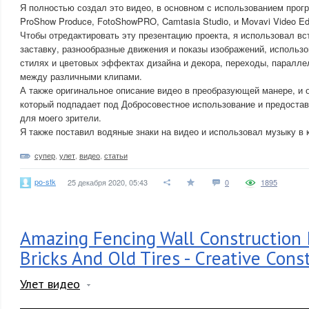
Я полностью создал это видео, в основном с использованием прог
ProShow Produce, FotoShowPRO, Camtasia Studio, и Movavi Video Edi
Чтобы отредактировать эту презентацию проекта, я использовал в
заставку, разнообразные движения и показы изображений, использ
стилях и цветовых эффектах дизайна и декора, переходы, паралле
между различными клипами.
А также оригинальное описание видео в преобразующей манере, и 
который подпадает под Добросовестное использование и предоста
для моего зрители.
Я также поставил водяные знаки на видео и использовал музыку в 
супер
,
улет
,
видео
,
статьи
po-stk
25 декабря 2020, 05:43
0
1895
Amazing Fencing Wall Construction 
Bricks And Old Tires - Creative Const
Улет видео