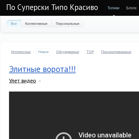
По Суперски Типо Красиво
Топики
Блоги
Все
Коллективные
Персональные
Интересные
Новые
Обсуждаемые
TOP
Просматриваемые
Элитные ворота!!!
Улет видео