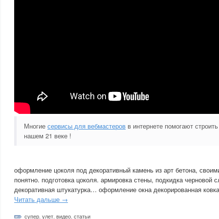
Многие
сервисы для вебмастеров
в интернете помогают строить
нашем 21 веке !
оформление цоколя под декоративный камень из арт бетона, своим
понятно. подготовка цоколя. армировка стены, подкидка черновой
декоративная штукатурка… оформление окна декорированная ковка
Читать дальше →
супер
,
улет
,
видео
,
статьи