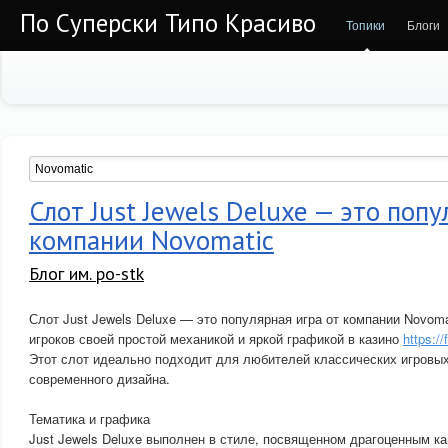
По Суперски Типо Красиво
Топики
Блоги
Слот Just Jewels Deluxe — это попу
компании Novomatic
Блог им. po-stk
Слот Just Jewels Deluxe — это популярная игра от компании Novoma
игроков своей простой механикой и яркой графикой в казино
https:/
Этот слот идеально подходит для любителей классических игровы
современного дизайна.
Тематика и графика
Just Jewels Deluxe выполнен в стиле, посвященном драгоценным 