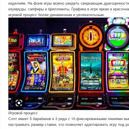
изделиям. На фоне игры можно увидеть сверкающие драгоценности,
изумруды, сапфиры и бриллианты. Графика в игре яркая и красочн
игровой процесс более динамичным и увлекательным.
Игровой процесс
Слот имеет 5 барабанов и 3 ряда с 10 фиксированными линиями вып
настраивать размер ставки, что позволяет адаптировать игру под 