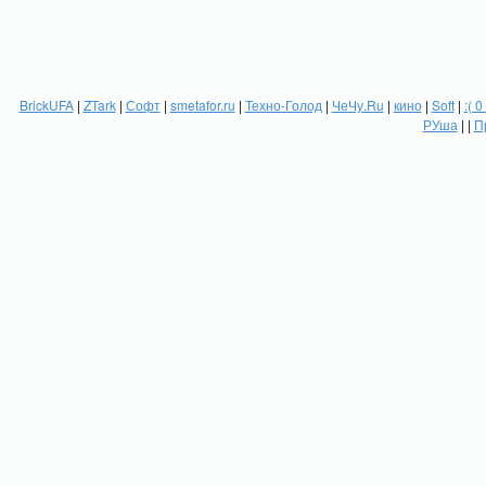
BrickUFA
|
ZTark
|
Софт
|
smetafor.ru
|
Техно-Голод
|
ЧеЧу.Ru
|
кино
|
Soft
|
:( 0
РУша
| |
П