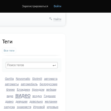
Зарегистрироваться
Войти
Найти
Теги
Все теги
Gorilla
Novomatic
Slotmill
автомата
автоматы
автомобиль
белорусские
ближе
Блэкджек
брендом
вебкам
видео
виде
воздух
Гадание
давно
девушки
довольно
желании
запуска
знакомств
Игровой
игровые