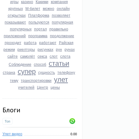
игры
казино
Какими
компания
крупных
М-билет
можно
онлайн
открытках
Платформа
позволяет
показывают
пользуются
популярная
популярных
портал
правильно
приложений
программа
продолжение
проходит
работа
работают
Райская
режим
риелторы
рисунках
рун
рунах
сайте
самолёт
секса
слот
слота
статьи
Соблюдение
способ
супер
страна
сущность
телефону
улет
тему
транспортировки
учителей
Центр
цены
Блоги
Топ
Улет видео
0.00