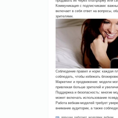
продавать их через платформу или св
Коммуникация с подписчиками: важным
включает в себя ответ на вопросы, о
зрителями.
Соблюдение правил и норм: каждая п
соблюдать, чтобы избежать блокировк
Маркетинг и продвижение: модели мог
привлекая больше зрителей и увеличи
Поддержка и безопасность: многие мо
может включать использование псевд
Работа вебкам-моделей требует увере
внимание аудитории, а также соблюде
девушки
,
работают
,
моделями
,
вебкам