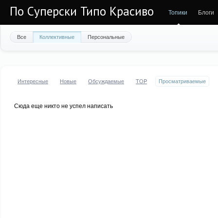
По Суперски Типо Красиво
Топики
Блоги
Все
Коллективные
Персональные
Интересные
Новые
Обсуждаемые
TOP
Просматриваемые
Сюда еще никто не успел написать