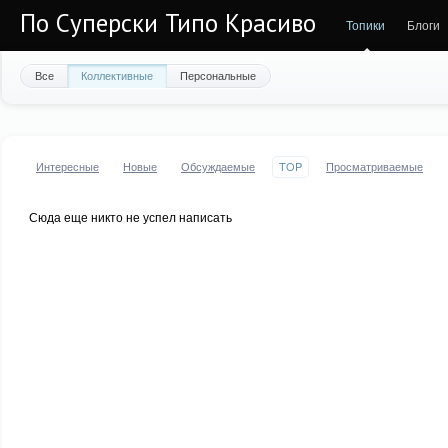
По Суперски Типо Красиво
Топики
Блоги
Все
Коллективные
Персональные
Интересные
Новые
Обсуждаемые
TOP
Просматриваемые
Сюда еще никто не успел написать