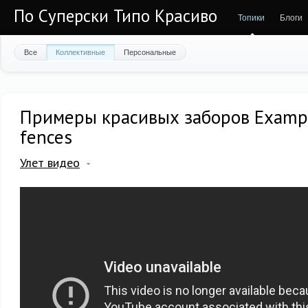
По Суперски Типо Красиво
Топики
Блоги
Все
Коллективные
Персональные
Примеры красивых заборов Exampl
fences
Улет видео