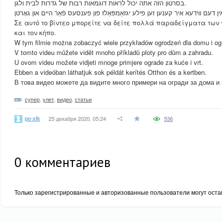
בסרטון הזה אתה יכול לראות דוגמאות רבות של גדרות לבית ולגן.
Σε αυτό το βίντεο μπορείτε να δείτε πολλά παραδείγματα των 
και τον κήπο.
W tym filmie można zobaczyć wiele przykładów ogrodzeń dla domu i og
V tomto videu můžete vidět mnoho příkladů ploty pro dům a zahradu.
U ovom videu možete vidjeti mnoge primjere ograde za kuće i vrt.
Ebben a videóban láthatjuk sok példát kerítés Otthon és a kertben.
В това видео можете да видите много примери на огради за дома и 
супер
,
улет
,
видео
,
статьи
po-stk
25 декабря 2020, 05:24
536
0
комментариев
Только зарегистрированные и авторизованные пользователи могут оста