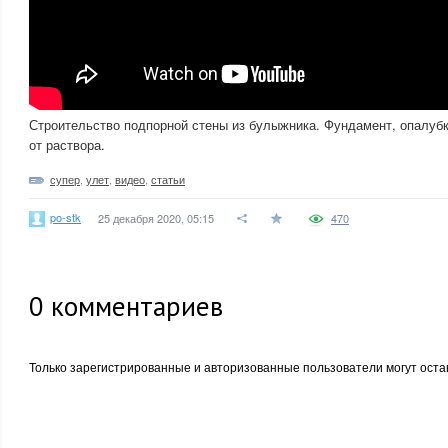
Строительство подпорной стены из булыжника. Фундамент, опалубк
от раствора.
супер
,
улет
,
видео
,
статьи
po-stk
25 декабря 2020, 05:15
470
0
комментариев
Только зарегистрированные и авторизованные пользователи могут оста