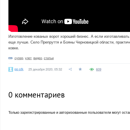
Изготовление кованых ворот хороший бизнес. А если изготавливать
еще лучше. Село Препруття и Бояны Черновицкой области, практиче
ковке.
супер
,
улет
,
видео
,
статьи
po-stk
25 декабря 2020, 05:32
609
0
комментариев
Только зарегистрированные и авторизованные пользователи могут оста