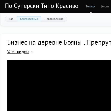
По Суперски Типо Красиво
Топики
Блоги
Все
Коллективные
Персональные
Бизнес на деревне Бояны , Препрут
Улет видео