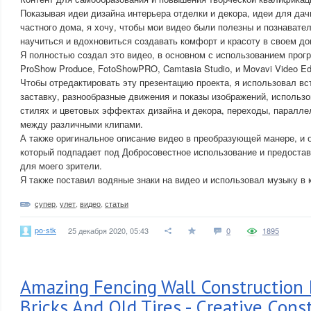
Показывая идеи дизайна интерьера отделки и декора, идеи для дач
частного дома, я хочу, чтобы мои видео были полезны и познавател
научиться и вдохновиться создавать комфорт и красоту в своем до
Я полностью создал это видео, в основном с использованием прог
ProShow Produce, FotoShowPRO, Camtasia Studio, и Movavi Video Edi
Чтобы отредактировать эту презентацию проекта, я использовал в
заставку, разнообразные движения и показы изображений, использ
стилях и цветовых эффектах дизайна и декора, переходы, паралле
между различными клипами.
А также оригинальное описание видео в преобразующей манере, и 
который подпадает под Добросовестное использование и предоста
для моего зрители.
Я также поставил водяные знаки на видео и использовал музыку в 
супер
,
улет
,
видео
,
статьи
po-stk
25 декабря 2020, 05:43
0
1895
Amazing Fencing Wall Construction 
Bricks And Old Tires - Creative Const