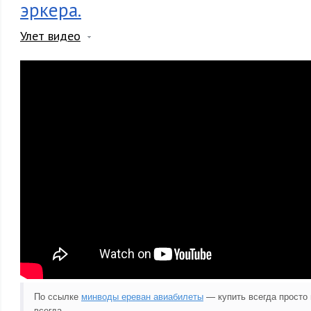
эркера.
Улет видео
По ссылке
минводы ереван авиабилеты
— купить всегда просто 
всегда .