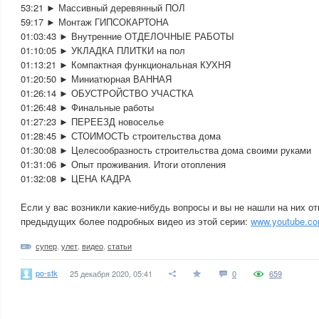
53:21 ► Массивный деревянный ПОЛ
59:17 ► Монтаж ГИПСОКАРТОНА
01:03:43 ► Внутренние ОТДЕЛОЧНЫЕ РАБОТЫ
01:10:05 ► УКЛАДКА ПЛИТКИ на пол
01:13:21 ► Компактная функциональная КУХНЯ
01:20:50 ► Миниатюрная ВАННАЯ
01:26:14 ► ОБУСТРОЙСТВО УЧАСТКА
01:26:48 ► Финальные работы
01:27:23 ► ПЕРЕЕЗД новоселье
01:28:45 ► СТОИМОСТЬ строительства дома
01:30:08 ► Целесообразность строительства дома своими руками
01:31:06 ► Опыт проживания. Итоги отопления
01:32:08 ► ЦЕНА КАДРА
Если у вас возникли какие-нибудь вопросы и вы не нашли на них от
предыдущих более подробных видео из этой серии:
www.youtube.c
супер
,
улет
,
видео
,
статьи
po-stk
25 декабря 2020, 05:41
0
659