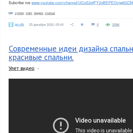
Subcribe me
www.youtube.com/channel/UCoS2qfFY2gBEPEOcjw6GC
супер
,
улет
,
видео
,
статьи
po-stk
25 декабря 2020, 05:43
0
2096
Современные идеи дизайна спальн
красивые спальни.
Улет видео