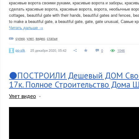
красивые ворота своими руками, красивые ворота и заборы, красив
сделать красивые ворота, красивые ворота, ворота, необычные ворота
cottages, beautiful gate with their hands, beautiful gates and fences, be
to make a beautiful gate, a beautiful gate, gate, gate unusual, Самые 
Читать дальше →
супер
,
улет
,
видео
,
статьи
po-stk
25 декабря 2020, 05:42
0
1046
⚫ПОСТРОИЛИ Дешевый ДОМ Свои
17к. Полное Строительство Дома Ш
Улет видео