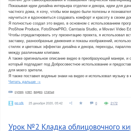
Показывая идеи дизайна интерьера отделки и декора, идеи для дач
частного дома, я хочу, чтобы мои видео были полезны и познавател
научиться и вдохновиться создавать комфорт и красоту в своем до
Я полностью создал это видео, в основном с использованием прог
ProShow Produce, FotoShowPRO, Camtasia Studio, и Movavi Video Edi
Чтобы отредактировать эту презентацию проекта, я использовал в
заставку, разнообразные движения и показы изображений, использ
стилях и цветовых эффектах дизайна и декора, переходы, паралле
между различными клипами.
А также оригинальное описание видео в преобразующей манере, и 
который подпадает под Добросовестное использование и предоста
для моего зрители.
Я также поставил водяные знаки на видео и использовал музыку в 
Читать дальше →
супер
,
улет
,
видео
,
статьи
po-stk
25 декабря 2020, 05:42
0
2172
Урок №2 Кладка облицовочного ки