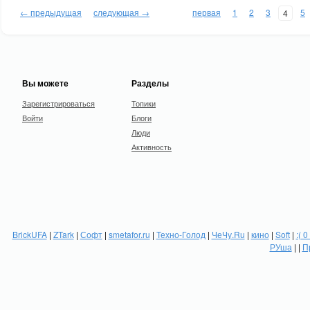
← предыдущая
следующая →
первая
1
2
3
5
4
Вы можете
Разделы
Зарегистрироваться
Топики
Войти
Блоги
Люди
Активность
BrickUFA
|
ZTark
|
Софт
|
smetafor.ru
|
Техно-Голод
|
ЧеЧу.Ru
|
кино
|
Soft
|
:( 0
РУша
| |
П