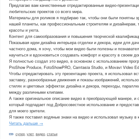
Предлагаю вам качественные отредактированные видео-презентац
любительских проектов со всего мира.
Материалы для роликов я подбираю так, чтобы они были понятны 
нашей планеты, как профессиональным строителям и дизайнерам, 
красоты и уюта.
Контент для самообразования и повышения творческой квалификац
Показывая идеи дизайна интерьера отделки и декора, идеи для дач
частного дома, я хочу, чтобы мои видео были полезны и познавател
научиться и вдохновиться создавать комфорт и красоту в своем до
Я полностью создал это видео, в основном с использованием прог
ProShow Produce, FotoShowPRO, Camtasia Studio, и Movavi Video Edi
Чтобы отредактировать эту презентацию проекта, я использовал в
заставку, разнообразные движения и показы изображений, использ
стилях и цветовых эффектах дизайна и декора, переходы, паралле
между различными клипами.
А также оригинальное описание видео в преобразующей манере, и 
который подпадает под Добросовестное использование и предоста
для моего зрители.
Я также поставил водяные знаки на видео и использовал музыку в 
Читать дальше →
супер
,
улет
,
видео
,
статьи