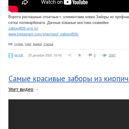
Ворота распашные откатные с элементами ковки.Заборы из профна
сетки поликарбоната. Дачные кованые мостики скамейки
zaboroff26.umi.ru/
www.instagram.com/stavropol_zaboroff26/
супер
,
улет
,
видео
,
статьи
po-stk
25 декабря 2020, 05:43
0
2087
Самые красивые заборы из кирпич
Улет видео