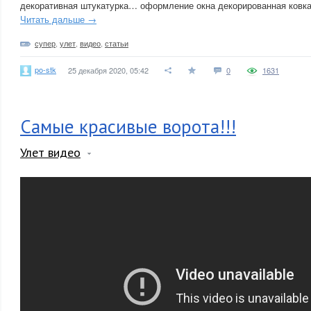
декоративная штукатурка… оформление окна декорированная ковка
Читать дальше →
супер
,
улет
,
видео
,
статьи
po-stk
25 декабря 2020, 05:42
0
1631
Самые красивые ворота!!!
Улет видео