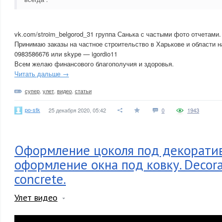
vk.com/stroim_belgorod_31 группа Санька с частыми фото отчетами.
Принимаю заказы на частное строительство в Харькове и области на
0983586676 или skype — igordio11
Всем желаю финансового благополучия и здоровья.
Читать дальше →
супер
,
улет
,
видео
,
статьи
po-stk
25 декабря 2020, 05:42
0
1943
Оформление цоколя под декорати
оформление окна под ковку. Decorat
concrete.
Улет видео