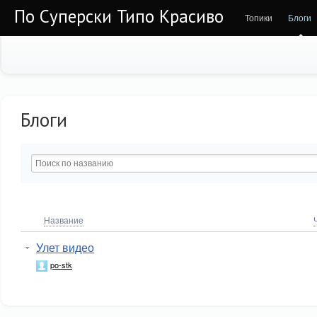
По Суперски Типо Красиво
Топики
Блоги
Блоги
Название
Улет видео
po-stk