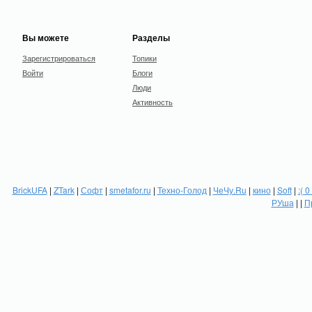
Вы можете
Разделы
Зарегистрироваться
Топики
Войти
Блоги
Люди
Активность
BrickUFA
|
ZTark
|
Софт
|
smetafor.ru
|
Техно-Голод
|
ЧеЧу.Ru
|
кино
|
Soft
|
:( 0
РУша
| |
П